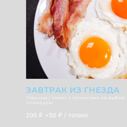
ЗАВТРАК ИЗ ГНЕЗДА
Глазунья / омлет с топингами на выбор:
помидоры
200 ₽ +50 ₽ / топинг