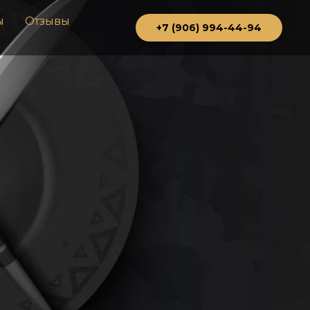
ы
Отзывы
+7 (906) 994-44-94