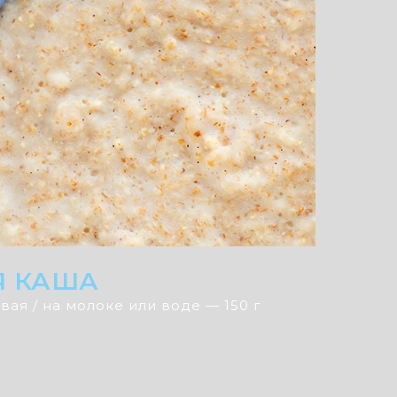
Я КАША
вая / на молоке или воде — 150 г