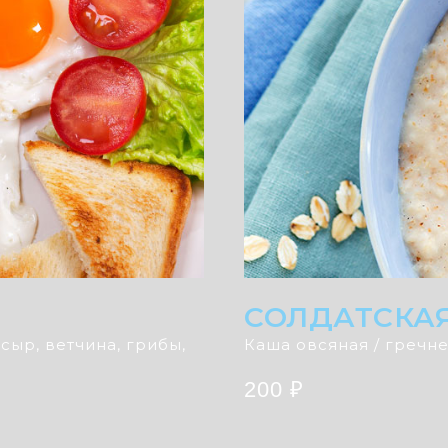
СОЛДАТСКА
 сыр, ветчина, грибы,
Каша овсяная / гречне
200 ₽